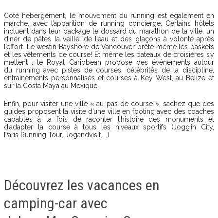
Coté hébergement, le mouvement du
running
est également en
marche, avec l’apparition de
running
concierge. Certains hôtels
incluent dans leur package le dossard du marathon de la ville, un
diner de pâtes la veille, de l’eau et des glaçons à volonté après
l’effort. Le westin Bayshore de Vancouver prête même les baskets
et les vêtements de course! Et même les bateaux de croisières s’y
mettent : le Royal Caribbean propose des événements autour
du
running
avec pistes de courses, célébrités de la discipline,
entrainements personnalisés et courses à Key West, au Belize et
sur la Costa Maya au Mexique.
Enfin, pour visiter une ville « au pas de course », sachez que des
guides proposent la visite d’une ville en footing avec des coaches
capables à la fois de raconter l’histoire des monuments et
d’adapter la course à tous les niveaux sportifs (Jogg’in City,
Paris
Running
Tour, Jogandvisit, …)
Découvrez les vacances en
camping-car avec