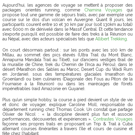
Aujourd’hui, les agences de voyage se mettent à proposer des
packages orientés
running
, comme
Chamina Voyages
qui
propose tout une gamme de séjours trails, avec par exemple une
course sur le dos d’un volcan en Auvergne. Quant 8 jours, les
participants courent entre 10 et 30 km par jour (soit 130km au total)
avec 6000 m de dénivelé dans le Massif Central. Et cette tendance
s’exporte puisqu’il est possible de faire des treks à la Réunion ou
au Népal, avec des acteurs spécialisés tels que
Allibert Trekking
.
On court désormais partout : sur les ponts avec les 100 km de
Millau, au sommet des pics élevés (Ultra Trail du Mont Blanc,
Annapurna Mandala Trail au Tibet), sur d’anciens vestiges (trail de
la muraille de Chine, trek du Chemin de l’Inca au Pérou), dans le
désert (Marathon des Sables au Maroc, Desert Cup du Wadi Rum
en Jordanie), sous des températures glaciales (marathon du
Groenland) ou bien culinaires (Diagonale des Fous au Piton de la
Fournaise à la Réunion) ou dans les marécages de fôrets
impénétrables (raid Amazonie en Guyane).
Plus qu’un simple hobby, la course à pied devient un style de vie
et donc de voyager, explique Caroline Moll, responsable du
département
running
chez Thomas Cook. Un constat que partage
Olivier de Nicol : « la discipline devient plus fun et associe
performances, découvertes et expériences ».
Contrastes Voyages
façonne ses propres trails en proposant un Trip & Trail à Cuba
alternant courses itinérantes à travers l’île et cours de cuisine et
fête chez l’habitant.