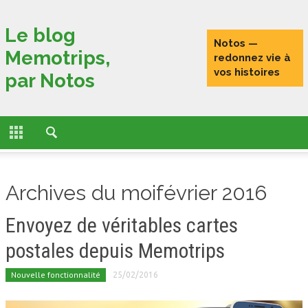
Fermer
Le blog
Notos —
Memotrips,
ACCUEIL
redonnez vie à
vos histoires
par Notos
ACTUALITÉS
FONCTIONNALITÉS
L’HISTOIRE DE MEMOTRIPS
Archives du moifévrier 2016
VOYAGEURS CONNECTÉS
Envoyez de véritables cartes
TESTS
postales depuis Memotrips
PORTRAITS DE VOYAGEURS
Nouvelle fonctionnalité
25/02/2016