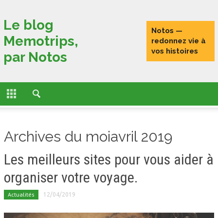
Fermer
Le blog
Notos —
Memotrips,
ACCUEIL
redonnez vie à
vos histoires
par Notos
ACTUALITÉS
FONCTIONNALITÉS
L’HISTOIRE DE MEMOTRIPS
Archives du moiavril 2019
VOYAGEURS CONNECTÉS
Les meilleurs sites pour vous aider à
TESTS
organiser votre voyage.
PORTRAITS DE VOYAGEURS
Actualités
12/04/2019