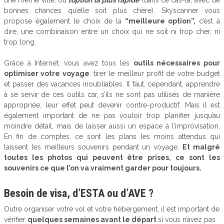
une même ville, ou
l’option la plus rapide
(dans ce cas-là, avec de
bonnes chances qu’elle soit plus chère). Skyscanner vous
propose également le choix de la
“meilleure option”,
c’est à
dire, une combinaison entre un choix qui ne soit ni trop cher, ni
trop long.
Grâce à Internet, vous avez tous les
outils nécessaires pour
optimiser votre voyage
, tirer le meilleur profit de votre budget
et passer des vacances inoubliables. Il faut, cependant, apprendre
à se servir de ces outils car, s’ils ne sont pas utilisés de manière
appropriée, leur effet peut devenir contre-productif. Mais il est
également important de ne pas vouloir trop planifier jusqu’au
moindre détail, mais de laisser aussi un espace à l’improvisation.
En fin de comptes, ce sont les plans les moins attendus qui
laissent les meilleurs souvenirs pendant un voyage.
Et malgré
toutes les photos qui peuvent être prises, ce sont les
souvenirs ce que l’on va vraiment garder pour toujours.
Besoin de visa, d’ESTA ou d’AVE ?
Outre organiser votre vol et votre hébergement, il est important de
vérifier
quelques semaines avant le départ
si vous n’avez pas