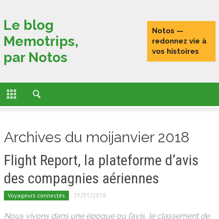
Fermer
Le blog
Notos —
Memotrips,
ACCUEIL
redonnez vie à
vos histoires
par Notos
ACTUALITÉS
FONCTIONNALITÉS
L’HISTOIRE DE MEMOTRIPS
Archives du moijanvier 2018
VOYAGEURS CONNECTÉS
Flight Report, la plateforme d’avis
TESTS
des compagnies aériennes
PORTRAITS DE VOYAGEURS
Voyageurs connectés
31/01/2018
Nous vivons dans une époque ou l’avis, le classement de