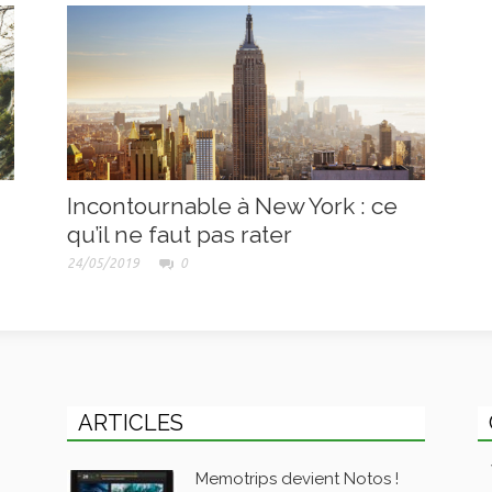
Incontournable à New York : ce
qu’il ne faut pas rater
24/05/2019
0
ARTICLES
Memotrips devient Notos !