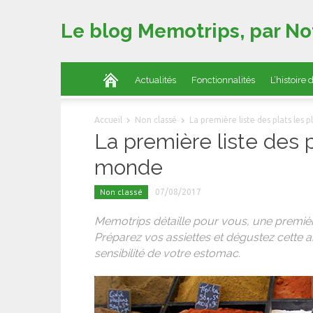
Le blog Memotrips, par No
Actualités
Fonctionnalités
L’histoire
Accueil
Non classé
La première liste des plats les 
La première liste des p
monde
Non classé
07/08/2017
Memotrips détaille pour vous, une premièr
Préparez vos assiettes et dégustez cette art
sensibilité de votre estomac.