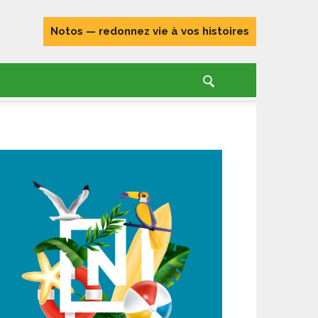
Notos — redonnez vie à vos histoires