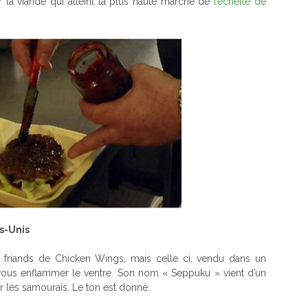
ur la viande qui atteint la plus haute marche de
l’échelle de
s-Unis
t friands de Chicken Wings, mais celle ci, vendu dans un
e vous enflammer le ventre. Son nom « Seppuku » vient d’un
par les samouraïs. Le ton est donné.