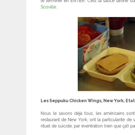
le terminer en ENTIER. C’est la sauce tartiné s
Scoville
.
Les Seppuku Chicken Wings, New York, Etat
Nous le savons déjà tous, les américains son
restaurant de New York, ont la particularité d
rituel de suicide, par éventration (rien que ça!) 