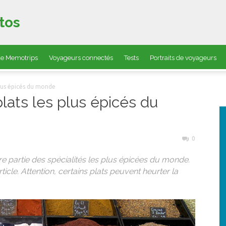
tos
 de Memotrips
Voyageurs connectés
Tests
Portraits de voyageurs
plus épicés du monde
lats les plus épicés du
0
e partie des spécialités les plus épicées du monde.
icle. Attention, certains plats peuvent heurter la