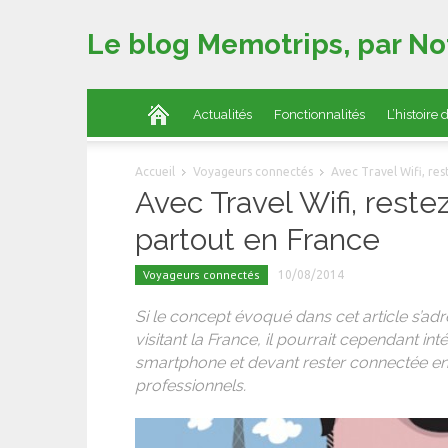
Le blog Memotrips, par No
Actualités
Fonctionnalités
L’histoire
Accueil
Voyageurs connectés
Avec Travel Wifi, re
Avec Travel Wifi, rest
partout en France
Voyageurs connectés
10/08/2014
Si le concept évoqué dans cet article s’ad
visitant la France, il pourrait cependant i
smartphone et devant rester connectée e
professionnels.