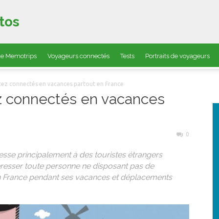
tos
 de Memotrips
Voyageurs connectés
Tests
Portraits de voyageurs
stez connectés en vacances partout en France
ez connectés en vacances
0
resse principalement à des touristes étrangers
ntéresser toute personne ne disposant pas de
n France pendant ses vacances et déplacements