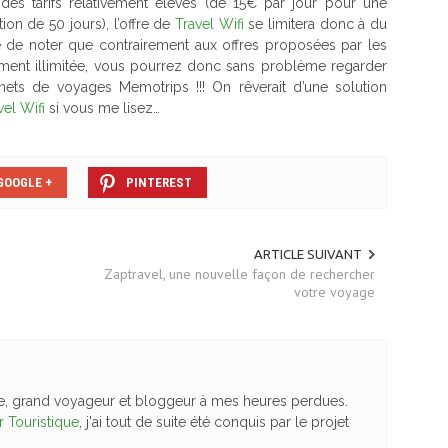
es tarifs relativement élevés (de 15€ par jour pour une
ion de 50 jours), l’offre de
Travel Wifi
se limitera donc à du
 de noter que contrairement aux offres proposées par les
ment illimitée, vous pourrez donc sans problème regarder
ets de voyages Memotrips !!! On rêverait d’une solution
vel Wifi
si vous me lisez…
GOOGLE +
PINTEREST
ARTICLE SUIVANT
Zaptravel, une nouvelle façon de rechercher
votre voyage
e, grand voyageur et bloggeur à mes heures perdues.
 Touristique
, j'ai tout de suite été conquis par le projet