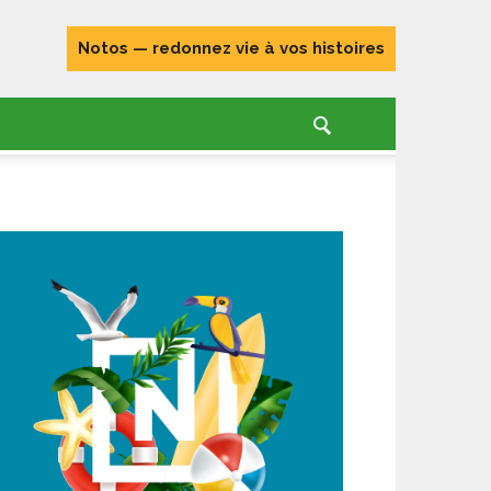
Notos — redonnez vie à vos histoires