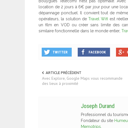
Bouygues Telecom) n’est pas optimale. Avec d
location de 2 jours à 6€ par jour pour une locat
dépannage ponctuel. Il convient tout de même
opérateurs, la solution de
Travel Wifi
est réelle
un film en VOD ou créer sans limite des carn
similaire fonctionnelle dans le monde entier,
Tra
TWITTER
FACEBOOK
ARTICLE PRÉCÉDENT
Avec Explore, Google Maps vous recommande
des lieux à proximité
Joseph Durand
Professionnel du tourism
Fondateur du site
Humeur
Memotrips
.