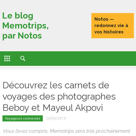
Fermer
Le blog
Notos —
Memotrips,
ACCUEIL
redonnez vie à
vos histoires
par Notos
ACTUALITÉS
FONCTIONNALITÉS
L’HISTOIRE DE MEMOTRIPS
Découvrez les carnets de
VOYAGEURS CONNECTÉS
voyages des photographes
TESTS
Beboy et Mayeul Akpovi
PORTRAITS DE VOYAGEURS
Voyageurs connectés
26/06/2014
Vous l’avez compris, Memotrips sera très prochainement