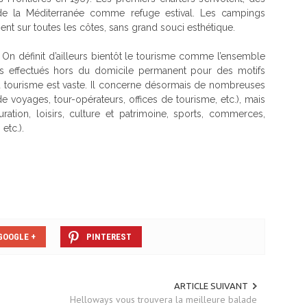
s de la Méditerranée comme refuge estival. Les campings
pent sur toutes les côtes, sans grand souci esthétique.
e. On définit d’ailleurs bientôt le tourisme comme l’ensemble
ts effectués hors du domicile permanent pour des motifs
u tourisme est vaste. Il concerne désormais de nombreuses
e voyages, tour-opérateurs, offices de tourisme, etc.), mais
uration, loisirs, culture et patrimoine, sports, commerces,
etc.).
GOOGLE +
PINTEREST
ARTICLE SUIVANT
Helloways vous trouvera la meilleure balade