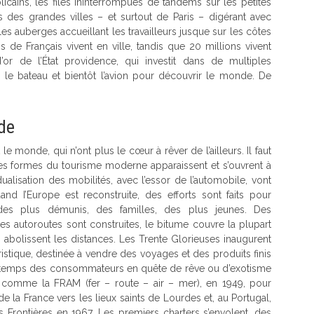
ains, les files ininterrompues de tandems sur les petites
des grandes villes – et surtout de Paris – digérant avec
es auberges accueillant les travailleurs jusque sur les côtes
s de Français vivent en ville, tandis que 20 millions vivent
’or de l’État providence, qui investit dans de multiples
n, le bateau et bientôt l’avion pour découvrir le monde. De
ade
 monde, qui n’ont plus le cœur à rêver de l’ailleurs. Il faut
es formes du tourisme moderne apparaissent et s’ouvrent à
dualisation des mobilités, avec l’essor de l’automobile, vont
 I’Europe est reconstruite, des efforts sont faits pour
des plus démunis, des familles, des plus jeunes. Des
s autoroutes sont construites, le bitume couvre la plupart
s abolissent les distances. Les Trente Glorieuses inaugurent
uristique, destinée à vendre des voyages et des produits finis
 le temps des consommateurs en quête de rêve ou d’exotisme
, comme la FRAM (fer – route – air – mer), en 1949, pour
 la France vers les lieux saints de Lourdes et, au Portugal,
s Frontières en 1967. Les premiers charters s’envolent, des