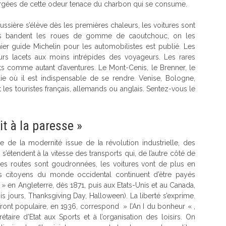
argées de cette odeur tenace du charbon qui se consume.
ussière s’élève dès les premières chaleurs, les voitures sont
ies bandent les roues de gomme de caoutchouc, on les
er guide Michelin pour les automobilistes est publié. Les
rs lacets aux moins intrépides des voyageurs. Les rares
ets comme autant d’aventures. Le Mont-Cenis, le Brenner, le
ie où il est indispensable de se rendre. Venise, Bologne,
t les touristes français, allemands ou anglais. Sentez-vous le
it à la paresse »
re de la modernité issue de Ia révolution industrielle, des
s’étendent à la vitesse des transports qui, de l’autre côté de
e. Les routes sont goudronnées, les voitures vont de plus en
les citoyens du monde occidental continuent d’être payés
 » en Angleterre, dès 1871, puis aux Etats-Unis et au Canada,
s jours, Thanksgiving Day, Halloween). La liberté s’exprime.
Front populaire, en 1936, correspond » l’An I du bonheur « ,
taire d’Etat aux Sports et à l’organisation des loisirs. On