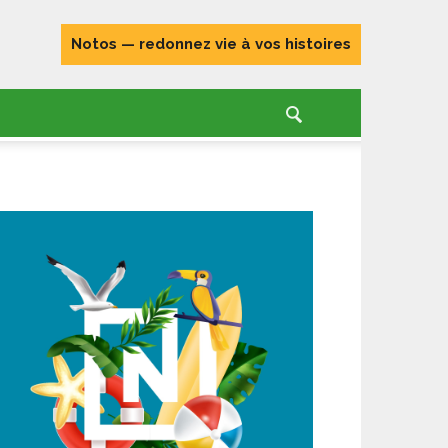
Notos — redonnez vie à vos histoires