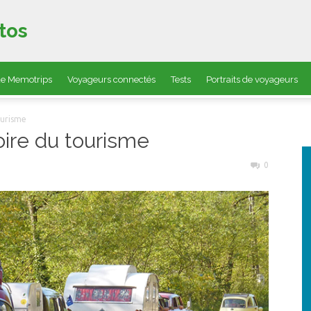
tos
 de Memotrips
Voyageurs connectés
Tests
Portraits de voyageurs
ourisme
oire du tourisme
0