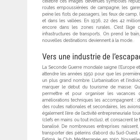
célèbre ces images devenues symboles républic
routes empoussiérées de campagne, les gares 
peine les flots de passagers, les feux de camp, l
et dans les vallées. En 1936, 22 des 42 million
encore dans les zones rurales. C’est l’âge d
infrastructures de transports. On prend le trai
nouvelles destinations deviennent à la mode.
Vers une industrie de l’escap
La Seconde Guerre mondiale saigne l’Europe et le
attendre les années 1950 pour que les premièr
un plus grand nombre. L’urbanisation et l’indivi
marquer le début du tourisme de masse. Quand
permettre et pour organiser les vacances 
améliorations techniques les accompagnent : de
des routes nationales et secondaires, les avion
également l’ère de l’activité entrepreneuriale to
(clefs en mains ou tout inclus), et consacrent
banalisé. De nombreuses entreprises naissent
transporter des pèlerins d’abord du Sud-Ouest de
Fatimà, Ie CIub Méditerranée en 1950, Nouvelle