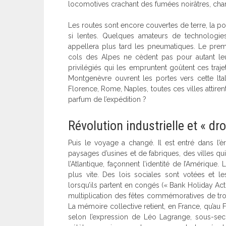
locomotives crachant des fumées noirâtres, ch
Les routes sont encore couvertes de terre, la po
si lentes. Quelques amateurs de technolog
appellera plus tard les pneumatiques. Le premi
cols des Alpes ne cèdent pas pour autant leu
privilégiés qui les empruntent goûtent ces traj
Montgenèvre ouvrent les portes vers cette ltal
Florence, Rome, Naples, toutes ces villes attiren
parfum de l’expédition ?
Révolution industrielle et « dro
Puis le voyage a changé. Il est entré dans l’è
paysages d’usines et de fabriques, des villes qui 
l’Atlantique, façonnent l’identité de I’Amériqu
plus vite. Des lois sociales sont votées et 
lorsqu’ils partent en congés (« Bank Holiday Act
multiplication des fêtes commémoratives de troi
La mémoire collective retient, en France, qu’au 
selon l’expression de Léo Lagrange, sous-secré