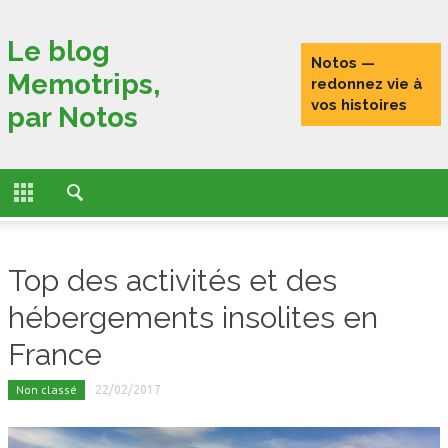
Fermer
Le blog
Notos —
Memotrips,
ACCUEIL
redonnez vie à
vos histoires
par Notos
ACTUALITÉS
FONCTIONNALITÉS
L’HISTOIRE DE MEMOTRIPS
Top des activités et des
VOYAGEURS CONNECTÉS
hébergements insolites en
TESTS
France
PORTRAITS DE VOYAGEURS
Non classé
22/02/2017