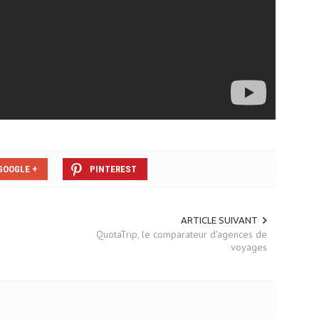
GOOGLE +
PINTEREST
ARTICLE SUIVANT
QuotaTrip, le comparateur d'agences de
voyages