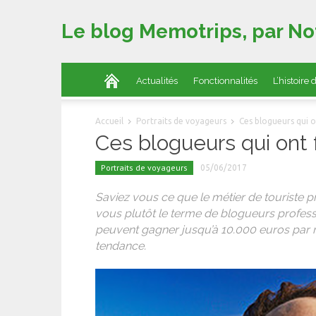
Le blog Memotrips, par No
Actualités
Fonctionnalités
L’histoire
Accueil
Portraits de voyageurs
Ces blogueurs qui o
Ces blogueurs qui ont f
Portraits de voyageurs
05/06/2017
Saviez vous ce que le métier de touriste p
vous plutôt le terme de blogueurs professi
peuvent gagner jusqu’à 10.000 euros par 
tendance.