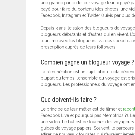
une grande partie de leur voyage leur ai payé par 
payé pour faire du contenu (des photos, une vid
Facebook, Instagram et Twitter (suivis par plus d
Depuis 3 ans, le salon des blogueurs de voyage «
blogueurs débutants et d’autres qui en vivent. L’
tourisme avec les blogueurs, via des speed datin
prescription auprès de leurs followers.
Combien gagne un blogueur voyage ?
La rémunération est un sujet tabou : cela dépend
plupart du temps, l’ensemble du voyage est pris 
blogueurs. Les professionnels du voyage ont en 
Que doivent-ils faire ?
Le principe de leur métier est de filmer et
racont
Facebook Live et pourquoi pas Memotrips ?). Le
une vidéo. Le but est de toucher des voyageurs 
guides de voyage papiers. Souvent, le parcours e
attirer de nouveaux touristes qui n’auraient jamai