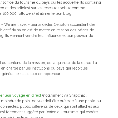
l’office du tourisme du pays qui les accueille. Ils sont ainsi
éo et des articles) sur les réseaux sociaux comme
e 100.000 followers) et alimente leur blog.
 We are travel » leur ai dédié. Ce salon accueillent des
objectif du salon est de mettre en relation des offices de
g. Ils viennent vendre leur influence et leur pouvoir de
 du contenu de la mission, de la quantité, de la durée. La
en charge par les institutions du pays qui reçoit les
général le statut auto entrepreneur.
er leur voyage en direct
(notamment via Snapchat ,
 moindre de point de vue doit être prétexte à une photo ou
connectés, public différents de ceux qui sont attachés aux
st fortement suggéré par l’office du tourisme, qui espère
s pensé à partir en Ecosse.