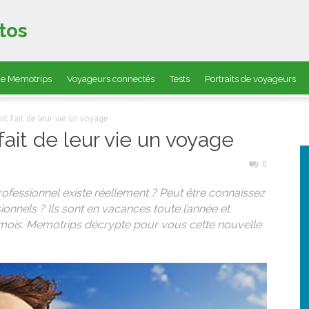
tos
 de Memotrips
Voyageurs connectés
Tests
Portraits de voyageurs
nt fait de leur vie un voyage
ait de leur vie un voyage
0
rofessionnel existe réellement ? Peut être connaissez
onnels ? Ils sont en vacances toute l’année et
mois. Memotrips décrypte pour vous cette nouvelle