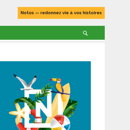
Notos — redonnez vie à vos histoires