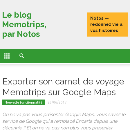
Fermer
Le blog
Notos —
Memotrips,
ACCUEIL
redonnez vie à
vos histoires
par Notos
ACTUALITÉS
FONCTIONNALITÉS
L’HISTOIRE DE MEMOTRIPS
Exporter son carnet de voyage
VOYAGEURS CONNECTÉS
Memotrips sur Google Maps
TESTS
Nouvelle fonctionnalité
23/06/2017
PORTRAITS DE VOYAGEURS
On ne va pas vous présenter Google Maps, vous savez le
service de Google qui a remplacé Encarta depuis une
décennie ? Et on ne va pas non plus vous présenter