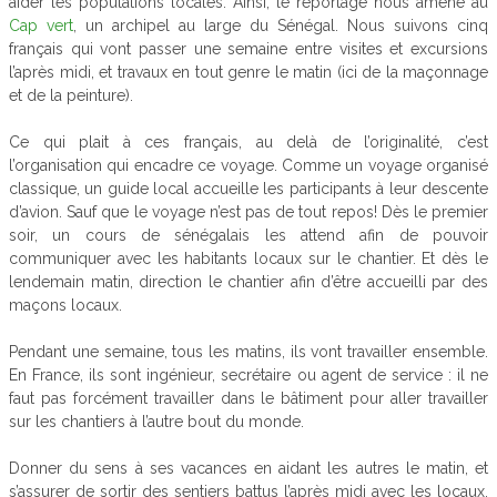
aider les populations locales. Ainsi, le reportage nous amène au
Cap vert
, un archipel au large du Sénégal. Nous suivons cinq
français qui vont passer une semaine entre visites et excursions
l’après midi, et travaux en tout genre le matin (ici de la maçonnage
et de la peinture).
Ce qui plait à ces français, au delà de l’originalité, c’est
l’organisation qui encadre ce voyage. Comme un voyage organisé
classique, un guide local accueille les participants à leur descente
d’avion. Sauf que le voyage n’est pas de tout repos! Dès le premier
soir, un cours de sénégalais les attend afin de pouvoir
communiquer avec les habitants locaux sur le chantier. Et dès le
lendemain matin, direction le chantier afin d’être accueilli par des
maçons locaux.
Pendant une semaine, tous les matins, ils vont travailler ensemble.
En France, ils sont ingénieur, secrétaire ou agent de service : il ne
faut pas forcément travailler dans le bâtiment pour aller travailler
sur les chantiers à l’autre bout du monde.
Donner du sens à ses vacances en aidant les autres le matin, et
s’assurer de sortir des sentiers battus l’après midi avec les locaux,