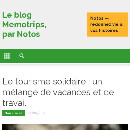
Fermer
Le blog
Notos —
Memotrips,
ACCUEIL
redonnez vie à
vos histoires
par Notos
ACTUALITÉS
FONCTIONNALITÉS
L’HISTOIRE DE MEMOTRIPS
Le tourisme solidaire : un
VOYAGEURS CONNECTÉS
mélange de vacances et de
TESTS
travail
PORTRAITS DE VOYAGEURS
Non classé
31/08/2017