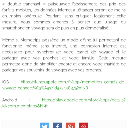
« double tranchant » puisqu’avec l’abaissement des prix des
forfaits mobiles, les données internet à l’étranger seront de moins
en moins onéreuse.
Pourtant, sans critiquer totalement cette
mesure, nous sommes amenés à penser que l’usage du
smartphone en voyage sera de plus en plus démocratisé.
Même si Memotrips possède un mode offline lui permettant de
fonctionné même sans Internet, une connexion Internet est
nécessaire pour synchroniser votre carnet de voyage et le
partager avec vos proches et votre famille. Cette mesure
permettra donc de simplifier encore et encore votre manière de
partager vos souvenirs de voyages avec vos proches.
iOS :
https://itunes.apple.com/fr/app/memotrips-carnets-de-
voyage-connect%C3%A9s/id972448375?mt=8
Android :
https://play.google.com/store/apps/details?
id=com.memotrips&hl=fr