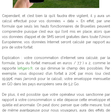
Cependant, et c’est bien là qu’il faudra être vigilent, il y aura un
calcul effectué pour vos données « data ». En effet, par une
formule que seuls les hauts fonctionnaires de Bruxelles peuvent
comprendre puisque c’est eux qui l’ont mis en place, alors que
vos données d’appel et de SMS seront gratuites dans toute l’Union
Européenne, vos données Internet seront calculé par rapport au
prix de votre forfait.
Explication : votre consommation d’internet sera calculé, par la
formule, (prix du forfait mensuel en euros / 7,7 ) x 2, comme le
rapporte
lefigaro.fr
, ce qui diminue le champ des possibles.
Par
exemple, vous disposez d’un forfait à 20€ par mois (oui c’est
19,99€ mais j’arrondi pour le calcul), votre enveloppe mensuelle
en GO dans les pays européens sera de 5,2 Go.
De plus, il est possible que votre opérateur vous sanctionne par
rapport à votre consommation si elle dépasse cette enveloppe et
qu’elle est anormale.
On peut donc penser que cette mesure, tout
de même avantageuse pour nous voyageurs, aura des effets de