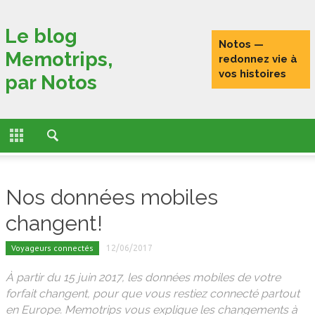
Fermer
Le blog
Notos —
Memotrips,
ACCUEIL
redonnez vie à
vos histoires
par Notos
ACTUALITÉS
FONCTIONNALITÉS
L’HISTOIRE DE MEMOTRIPS
Nos données mobiles
VOYAGEURS CONNECTÉS
changent!
TESTS
Voyageurs connectés
12/06/2017
PORTRAITS DE VOYAGEURS
À partir du 15 juin 2017, les données mobiles de votre
forfait changent, pour que vous restiez connecté partout
en Europe. Memotrips vous explique les changements à