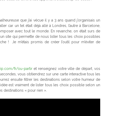
lheureuse que j’ai vécue il y a 3 ans quand j’organisais un
er car un tel était déjà allé à Londres, l’autre à Barcelone,
composer avec tout le monde. En revanche, on était surs de
r un site qui permette de nous lister tous les choix possibles
he ! Je m’étais promis de créer l’outil pour m’éviter de
trip.com/fr/ou-partir
et renseignez votre ville de départ, vos
secondes, vous obtiendrez sur une carte interactive tous les
ourrez ensuite filtrer les destinations selon votre humeur de
idée est vraiment de lister tous les choix possible selon un
 destinations « pour rien ».