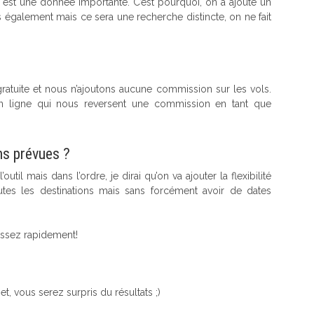
est une donnée importante. C’est pourquoi, on a ajouté un
également mais ce sera une recherche distincte, on ne fait
t gratuite et nous n’ajoutons aucune commission sur les vols.
 en ligne qui nous reversent une commission en tant que
ns prévues ?
il mais dans l’ordre, je dirai qu’on va ajouter la flexibilité
tes les destinations mais sans forcément avoir de dates
 assez rapidement!
, vous serez surpris du résultats ;)