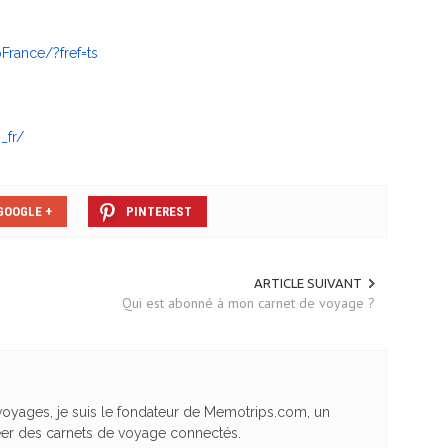
pFrance/?fref=ts
p_fr/
GOOGLE +
PINTEREST
ARTICLE SUIVANT
Qui est abonné à mon carnet de voyage ?
yages, je suis le fondateur de Memotrips.com, un
éer des carnets de voyage connectés.