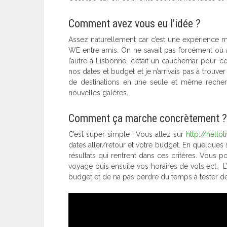
Comment avez vous eu l’idée ?
Assez naturellement car c’est une expérience ma
WE entre amis. On ne savait pas forcément où all
l’autre à Lisbonne, c’était un cauchemar pour 
nos dates et budget et je n’arrivais pas à trouve
de destinations en une seule et même recherc
nouvelles galères.
Comment ça marche concrètement ?
C’est super simple ! Vous allez sur
http://hello
dates aller/retour et votre budget. En quelques 
résultats qui rentrent dans ces critères. Vous p
voyage puis ensuite vos horaires de vols ect. L’
budget et de na pas perdre du temps à tester des