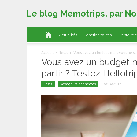
Le blog Memotrips, par No
Actualités
Fonctionnalités
L’histoire
Accueil
Tests
Vous avez un budget mais vous ne save
Vous avez un budget m
partir ? Testez Hellotri
Tests
Voyageurs connectés
06/04/2016