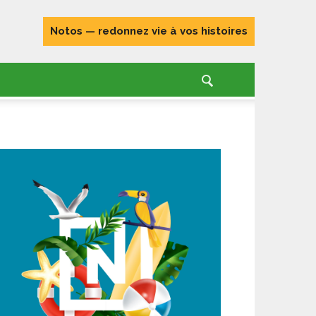
Notos — redonnez vie à vos histoires