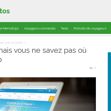
tos
 de Memotrips
Voyageurs connectés
Tests
Portraits de voyageurs
z pas où partir ?...
ais vous ne savez pas où
p
0