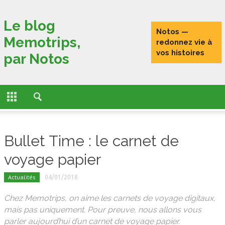
Fermer
Le blog
Notos —
Memotrips,
ACCUEIL
redonnez vie à
vos histoires
par Notos
ACTUALITÉS
FONCTIONNALITÉS
L’HISTOIRE DE MEMOTRIPS
Bullet Time : le carnet de
VOYAGEURS CONNECTÉS
voyage papier
TESTS
Actualités
04/01/2018
PORTRAITS DE VOYAGEURS
Chez Memotrips, on aime les carnets de voyage digitaux,
mais pas uniquement. Pour preuve, nous allons vous
parler aujourd’hui d’un carnet de voyage papier.