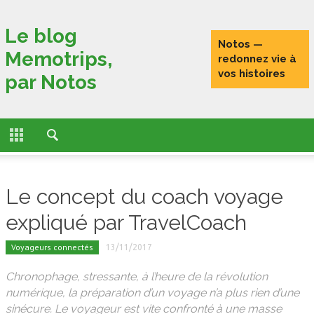
Fermer
Le blog
Notos —
Memotrips,
ACCUEIL
redonnez vie à
vos histoires
par Notos
ACTUALITÉS
FONCTIONNALITÉS
L’HISTOIRE DE MEMOTRIPS
Le concept du coach voyage
VOYAGEURS CONNECTÉS
expliqué par TravelCoach
TESTS
Voyageurs connectés
13/11/2017
PORTRAITS DE VOYAGEURS
Chronophage, stressante, à l’heure de la révolution
numérique, la préparation d’un voyage n’a plus rien d’une
sinécure. Le voyageur est vite confronté à une masse