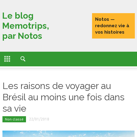
Fermer
Le blog
Notos —
Memotrips,
ACCUEIL
redonnez vie à
vos histoires
par Notos
ACTUALITÉS
FONCTIONNALITÉS
L’HISTOIRE DE MEMOTRIPS
Les raisons de voyager au
VOYAGEURS CONNECTÉS
Brésil au moins une fois dans
TESTS
sa vie
PORTRAITS DE VOYAGEURS
Non classé
22/01/2018