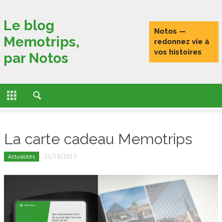
Fermer
Le blog
Notos —
Memotrips,
ACCUEIL
redonnez vie à
vos histoires
par Notos
ACTUALITÉS
FONCTIONNALITÉS
L’HISTOIRE DE MEMOTRIPS
La carte cadeau Memotrips
VOYAGEURS CONNECTÉS
Actualités
23/10/2017
TESTS
PORTRAITS DE VOYAGEURS